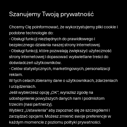
DODATKOWE -30% NA POLO, SZORTY I T-SHIRTY przy
Szanujemy Twoją prywatność
zakupie 3 produktów ➤ KOD RABATOWY: LATO30
Chcemy Cię poinformować, że wykorzystujemy pliki cookie i
podobne technologie do:
- Obsługi funkcji niezbędnych do prawidłowego i
bezpiecznego działania naszej strony internetowej.
- Obsługi funkcji, które pozwalają zwiększyć użyteczność
strony internetowej i dopasować wyświetlane treści do
doświadczeń użytkowników.
- Celów statystycznych, marketingowych, personalizacji
reklam.
W tych celach zbieramy dane o użytkownikach, zdarzeniach
i urządzeniach.
Jeśli wybierzesz opcję „OK”, wyrazisz zgodę na
udostępnienie powyższych danych nam i podmiotom
trzecim (nasi partnerzy).
Wybierz „Ustawienia” aby zapoznać się ze szczegółami i
zarządzać opcjami. Możesz zmienić swoje preferencje w
każdym momencie z poziomu polityki prywatności.
« Poprzednia
Nastę