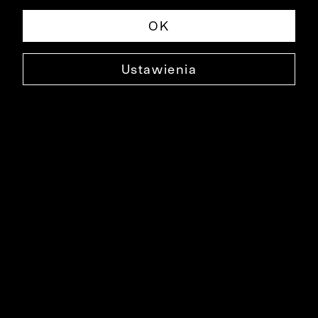
OK
Ustawienia
CZERWONA KOSZULA DŁUGI RĘKAW
B034KO0206
139,90 ZŁ
NAJNIŻSZA CENA W OKRESIE 30 DNI PRZED OBNIŻKĄ: 199,90 ZŁ
-30%
CENA REGULARNA: 199,90 ZŁ
-30%