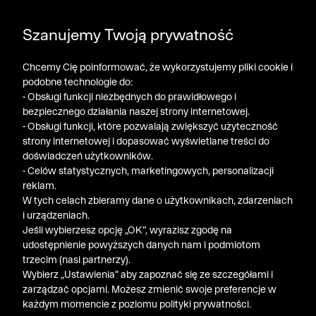
DODATKOWE -30% NA POLO, SZORTY I T-SHIRTY przy
Szanujemy Twoją prywatność
zakupie 3 produktów ➤ KOD RABATOWY: LATO30
Chcemy Cię poinformować, że wykorzystujemy pliki cookie i
podobne technologie do:
- Obsługi funkcji niezbędnych do prawidłowego i
bezpiecznego działania naszej strony internetowej.
- Obsługi funkcji, które pozwalają zwiększyć użyteczność
strony internetowej i dopasować wyświetlane treści do
doświadczeń użytkowników.
- Celów statystycznych, marketingowych, personalizacji
reklam.
W tych celach zbieramy dane o użytkownikach, zdarzeniach
i urządzeniach.
Jeśli wybierzesz opcję „OK”, wyrazisz zgodę na
udostępnienie powyższych danych nam i podmiotom
trzecim (nasi partnerzy).
Wybierz „Ustawienia” aby zapoznać się ze szczegółami i
zarządzać opcjami. Możesz zmienić swoje preferencje w
każdym momencie z poziomu polityki prywatności.
« Poprzednia
Nastę