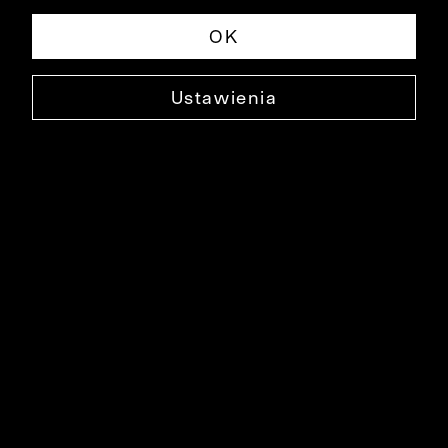
OK
Ustawienia
BIAŁA KOSZULA DŁUGI RĘKAW
B077KO1028
99,99 ZŁ
NAJNIŻSZA CENA W OKRESIE 30 DNI PRZED OBNIŻKĄ: 149,90 ZŁ
-33%
CENA REGULARNA: 229,90 ZŁ
-57%