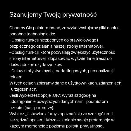
DODATKOWE -30% NA POLO, SZORTY I T-SHIRTY przy
Szanujemy Twoją prywatność
zakupie 3 produktów ➤ KOD RABATOWY: LATO30
Chcemy Cię poinformować, że wykorzystujemy pliki cookie i
podobne technologie do:
- Obsługi funkcji niezbędnych do prawidłowego i
bezpiecznego działania naszej strony internetowej.
- Obsługi funkcji, które pozwalają zwiększyć użyteczność
strony internetowej i dopasować wyświetlane treści do
doświadczeń użytkowników.
- Celów statystycznych, marketingowych, personalizacji
reklam.
W tych celach zbieramy dane o użytkownikach, zdarzeniach
i urządzeniach.
Jeśli wybierzesz opcję „OK”, wyrazisz zgodę na
udostępnienie powyższych danych nam i podmiotom
trzecim (nasi partnerzy).
Wybierz „Ustawienia” aby zapoznać się ze szczegółami i
zarządzać opcjami. Możesz zmienić swoje preferencje w
każdym momencie z poziomu polityki prywatności.
« Poprzednia
Nastę