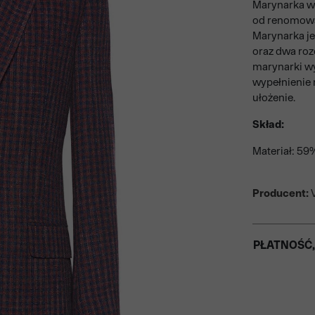
Marynarka w
od renomowa
Marynarka je
oraz dwa rozc
marynarki wy
wypełnienie 
ułożenie.
Skład:
Materiał: 59
Producent:
V
PŁATNOŚĆ,