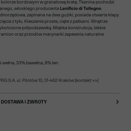
 kolorze bordowym w granatową kratę. Tkanina pochodzi
nego, włoskiego producenta
Lanificio di Tollegno
.
dnorzędowa, zapinana na dwa guziki, posiada otwarte klapy
ięcia z tyłu. Kieszenie proste, cięte z patkami. Wnętrze
kończone półpodszewką. Miękka konstrukcja, lekkie
ramion oraz przodów marynarki zapewnia naturalne
% wełna, 33% bawełna, 8% len
RG S.A. ul. Pilotów 10, 31-462 Kraków (kontakt >>)
 DOSTAWA I ZWROTY