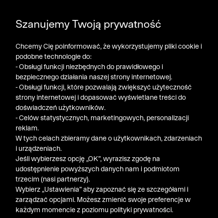
POGŁĘBIAMY WYPRZEDAŻ ➤ DODATKOWE -50% NA
Szanujemy Twoją prywatność
DRUGI PRODUKT!
Chcemy Cię poinformować, że wykorzystujemy pliki cookie i
podobne technologie do:
- Obsługi funkcji niezbędnych do prawidłowego i
bezpiecznego działania naszej strony internetowej.
- Obsługi funkcji, które pozwalają zwiększyć użyteczność
strony internetowej i dopasować wyświetlane treści do
doświadczeń użytkowników.
- Celów statystycznych, marketingowych, personalizacji
reklam.
W tych celach zbieramy dane o użytkownikach, zdarzeniach
i urządzeniach.
Jeśli wybierzesz opcję „OK”, wyrazisz zgodę na
udostępnienie powyższych danych nam i podmiotom
trzecim (nasi partnerzy).
Wybierz „Ustawienia” aby zapoznać się ze szczegółami i
zarządzać opcjami. Możesz zmienić swoje preferencje w
każdym momencie z poziomu polityki prywatności.
« Poprzednia
Nastę