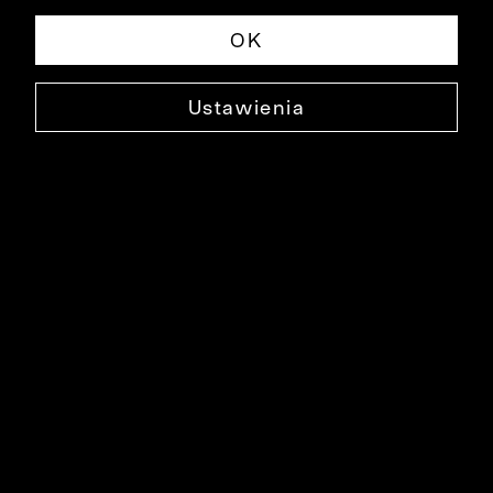
OK
Ustawienia
GOLF
BI2-06-80D
299,90 ZŁ