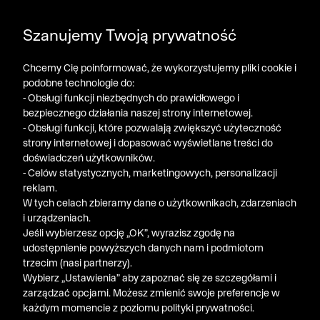
POGŁĘBIAMY WYPRZEDAŻ ➤ DODATKOWE -50% NA
Szanujemy Twoją prywatność
DRUGI PRODUKT!
Chcemy Cię poinformować, że wykorzystujemy pliki cookie i
podobne technologie do:
- Obsługi funkcji niezbędnych do prawidłowego i
bezpiecznego działania naszej strony internetowej.
- Obsługi funkcji, które pozwalają zwiększyć użyteczność
strony internetowej i dopasować wyświetlane treści do
doświadczeń użytkowników.
- Celów statystycznych, marketingowych, personalizacji
reklam.
W tych celach zbieramy dane o użytkownikach, zdarzeniach
i urządzeniach.
Jeśli wybierzesz opcję „OK”, wyrazisz zgodę na
udostępnienie powyższych danych nam i podmiotom
trzecim (nasi partnerzy).
Wybierz „Ustawienia” aby zapoznać się ze szczegółami i
zarządzać opcjami. Możesz zmienić swoje preferencje w
każdym momencie z poziomu polityki prywatności.
« Poprzednia
Nastę