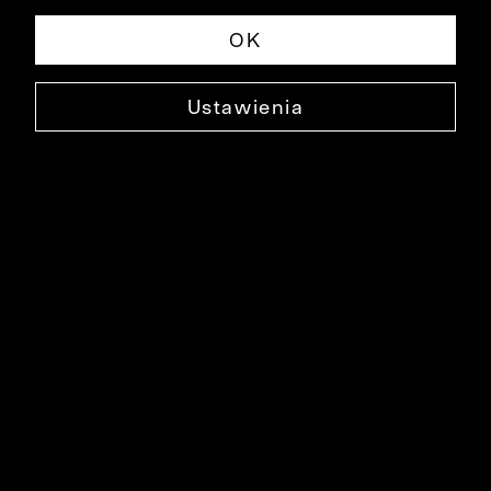
OK
Ustawienia
BIAŁA KOSZULA DŁUGI RĘKAW
OH0-04-15A
109,90 ZŁ
NAJNIŻSZA CENA W OKRESIE 30 DNI PRZED OBNIŻKĄ: 249,90 ZŁ
-56%
CENA REGULARNA: 249,90 ZŁ
-56%