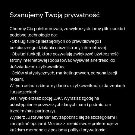
DODATKOWE -30% NA POLO, SZORTY I T-SHIRTY przy
POGŁĘBIAMY WYPRZEDAŻ ➤ DODATKOWE -50% NA
Szanujemy Twoją prywatność
zakupie 3 produktów ➤ KOD RABATOWY: LATO30
DRUGI PRODUKT!
Chcemy Cię poinformować, że wykorzystujemy pliki cookie i
podobne technologie do:
- Obsługi funkcji niezbędnych do prawidłowego i
bezpiecznego działania naszej strony internetowej.
- Obsługi funkcji, które pozwalają zwiększyć użyteczność
strony internetowej i dopasować wyświetlane treści do
doświadczeń użytkowników.
- Celów statystycznych, marketingowych, personalizacji
reklam.
W tych celach zbieramy dane o użytkownikach, zdarzeniach
i urządzeniach.
Jeśli wybierzesz opcję „OK”, wyrazisz zgodę na
udostępnienie powyższych danych nam i podmiotom
trzecim (nasi partnerzy).
Wybierz „Ustawienia” aby zapoznać się ze szczegółami i
zarządzać opcjami. Możesz zmienić swoje preferencje w
każdym momencie z poziomu polityki prywatności.