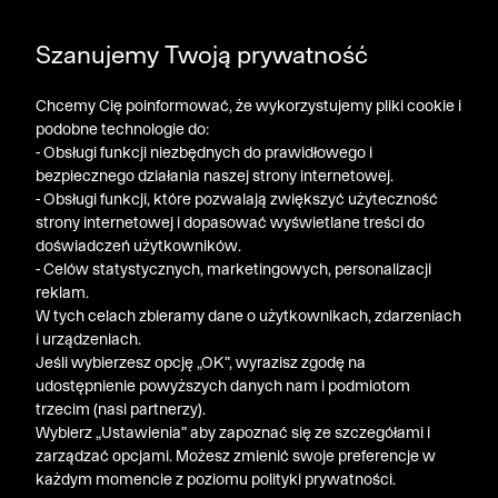
DODATKOWE -30% NA POLO, SZORTY I T-SHIRTY przy
Szanujemy Twoją prywatność
zakupie 3 produktów ➤ KOD RABATOWY: LATO30
Chcemy Cię poinformować, że wykorzystujemy pliki cookie i
podobne technologie do:
- Obsługi funkcji niezbędnych do prawidłowego i
bezpiecznego działania naszej strony internetowej.
- Obsługi funkcji, które pozwalają zwiększyć użyteczność
strony internetowej i dopasować wyświetlane treści do
doświadczeń użytkowników.
- Celów statystycznych, marketingowych, personalizacji
reklam.
W tych celach zbieramy dane o użytkownikach, zdarzeniach
i urządzeniach.
Jeśli wybierzesz opcję „OK”, wyrazisz zgodę na
udostępnienie powyższych danych nam i podmiotom
trzecim (nasi partnerzy).
Wybierz „Ustawienia” aby zapoznać się ze szczegółami i
zarządzać opcjami. Możesz zmienić swoje preferencje w
każdym momencie z poziomu polityki prywatności.
« Poprzednia
Nastę