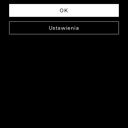
OK
Ustawienia
BAWEŁNIANE SZORTY GIRGOLS
0000SP3067
129,99 ZŁ
NAJNIŻSZA CENA W OKRESIE 30 DNI PRZED OBNIŻKĄ: 159,99 ZŁ
-19%
CENA REGULARNA: 229,90 ZŁ
-43%