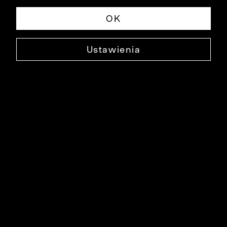
OK
Ustawienia
SWETER PINEGA Z WEŁNĄ MERINO
0000DS1595
119,90 ZŁ
NAJNIŻSZA CENA W OKRESIE 30 DNI PRZED OBNIŻKĄ: 299,90 ZŁ
-60%
CENA REGULARNA: 299,90 ZŁ
-60%