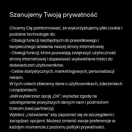
DODATKOWE -30% NA POLO, SZORTY I T-SHIRTY przy
Szanujemy Twoją prywatność
zakupie 3 produktów ➤ KOD RABATOWY: LATO30
Chcemy Cię poinformować, że wykorzystujemy pliki cookie i
podobne technologie do:
- Obsługi funkcji niezbędnych do prawidłowego i
bezpiecznego działania naszej strony internetowej.
- Obsługi funkcji, które pozwalają zwiększyć użyteczność
strony internetowej i dopasować wyświetlane treści do
doświadczeń użytkowników.
- Celów statystycznych, marketingowych, personalizacji
reklam.
W tych celach zbieramy dane o użytkownikach, zdarzeniach
i urządzeniach.
Jeśli wybierzesz opcję „OK”, wyrazisz zgodę na
udostępnienie powyższych danych nam i podmiotom
trzecim (nasi partnerzy).
Wybierz „Ustawienia” aby zapoznać się ze szczegółami i
zarządzać opcjami. Możesz zmienić swoje preferencje w
każdym momencie z poziomu polityki prywatności.
« Poprzednia
Nastę