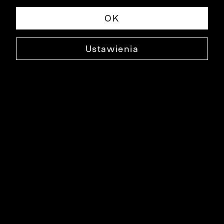
OK
Ustawienia
BAWEŁNIANY T-SHIRT CARLAT
0000DT3048
39,99 ZŁ
NAJNIŻSZA CENA W OKRESIE 30 DNI PRZED OBNIŻKĄ: 49,99 ZŁ
-20%
CENA REGULARNA: 99,90 ZŁ
-60%