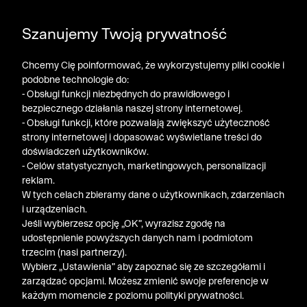
POGŁĘBIAMY WYPRZEDAŻ ➤ DODATKOWE -50% NA
Szanujemy Twoją prywatność
DRUGI PRODUKT!
Chcemy Cię poinformować, że wykorzystujemy pliki cookie i
podobne technologie do:
- Obsługi funkcji niezbędnych do prawidłowego i
bezpiecznego działania naszej strony internetowej.
- Obsługi funkcji, które pozwalają zwiększyć użyteczność
strony internetowej i dopasować wyświetlane treści do
doświadczeń użytkowników.
- Celów statystycznych, marketingowych, personalizacji
reklam.
W tych celach zbieramy dane o użytkownikach, zdarzeniach
i urządzeniach.
Jeśli wybierzesz opcję „OK”, wyrazisz zgodę na
udostępnienie powyższych danych nam i podmiotom
trzecim (nasi partnerzy).
Wybierz „Ustawienia” aby zapoznać się ze szczegółami i
zarządzać opcjami. Możesz zmienić swoje preferencje w
każdym momencie z poziomu polityki prywatności.
« Poprzednia
Nastę