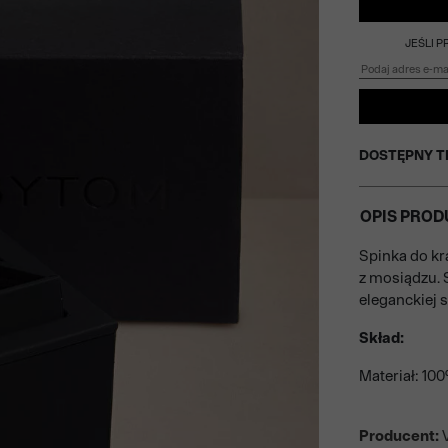
JEŚLI 
DOSTĘPNY T
OPIS PROD
Spinka do k
z mosiądzu. 
eleganckiej st
Skład:
Materiał: 10
Producent:
V