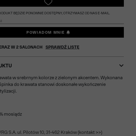
PRODUKT BĘDZIE PONOWNIE DOSTĘPNY, OTRZYMASZ OD NAS E-MAIL.
POWIADOM MNIE
ERAZ W
2
SALONACH
SPRAWDŹ LISTĘ
UKTU
rawata w srebrnym kolorze z zielonym akcentem. Wykonana
Spinka do krawata stanowi doskonałe wykończenie
ylizacji.
0% mosiądz
RG S.A. ul. Pilotów 10, 31-462 Kraków (kontakt >>)