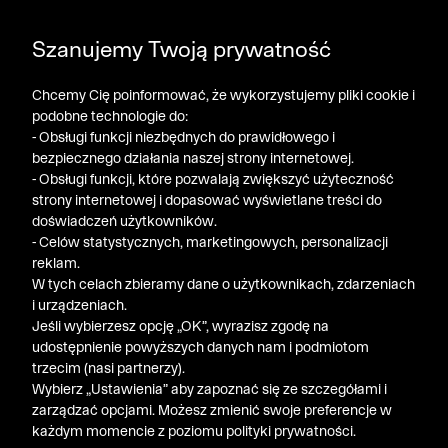
DODATKOWE -30% NA POLO, SZORTY I T-SHIRTY przy
Szanujemy Twoją prywatność
zakupie 3 produktów ➤ KOD RABATOWY: LATO30
Chcemy Cię poinformować, że wykorzystujemy pliki cookie i
podobne technologie do:
- Obsługi funkcji niezbędnych do prawidłowego i
bezpiecznego działania naszej strony internetowej.
- Obsługi funkcji, które pozwalają zwiększyć użyteczność
strony internetowej i dopasować wyświetlane treści do
doświadczeń użytkowników.
- Celów statystycznych, marketingowych, personalizacji
reklam.
W tych celach zbieramy dane o użytkownikach, zdarzeniach
i urządzeniach.
Jeśli wybierzesz opcję „OK”, wyrazisz zgodę na
udostępnienie powyższych danych nam i podmiotom
trzecim (nasi partnerzy).
Wybierz „Ustawienia” aby zapoznać się ze szczegółami i
zarządzać opcjami. Możesz zmienić swoje preferencje w
każdym momencie z poziomu polityki prywatności.