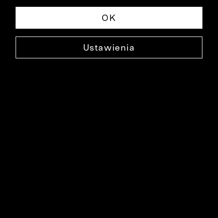
OK
Ustawienia
SPINKI DO MANKIETÓW
0000XS3015
29,99 ZŁ
NAJNIŻSZA CENA W OKRESIE 30 DNI PRZED OBNIŻKĄ: 59,90 ZŁ
-50%
CENA REGULARNA: 129,90 ZŁ
-77%