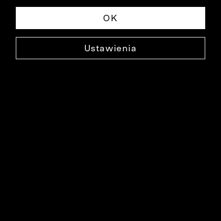
OK
Ustawienia
Marka Bytom
Historia marki
Szycie na miarę
Szycie na zamówienie
Blog
Obsługa Klienta
Pomoc
Polityka prywatności
Kontakt
Dostawy
Zwroty
FAQ
Informacje i regulaminy