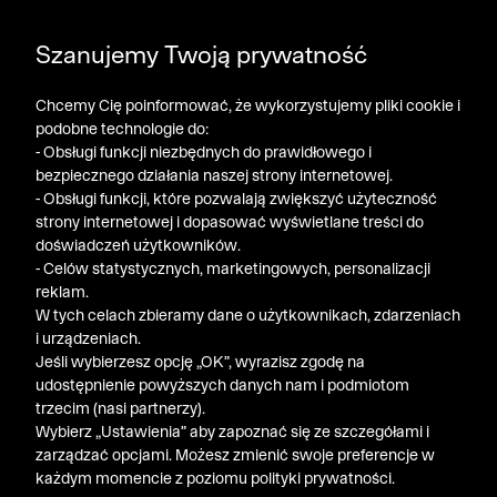
POGŁĘBIAMY WYPRZEDAŻ ➤ DODATKOWE -50% NA
Szanujemy Twoją prywatność
DRUGI PRODUKT!
Chcemy Cię poinformować, że wykorzystujemy pliki cookie i
podobne technologie do:
- Obsługi funkcji niezbędnych do prawidłowego i
bezpiecznego działania naszej strony internetowej.
- Obsługi funkcji, które pozwalają zwiększyć użyteczność
strony internetowej i dopasować wyświetlane treści do
doświadczeń użytkowników.
- Celów statystycznych, marketingowych, personalizacji
reklam.
W tych celach zbieramy dane o użytkownikach, zdarzeniach
i urządzeniach.
Bytom
/
Spodnie Rozmiary Niemieckie - Tabela Rozmiarów
Jeśli wybierzesz opcję „OK”, wyrazisz zgodę na
udostępnienie powyższych danych nam i podmiotom
trzecim (nasi partnerzy).
Wybierz „Ustawienia” aby zapoznać się ze szczegółami i
Newsletter
zarządzać opcjami. Możesz zmienić swoje preferencje w
każdym momencie z poziomu polityki prywatności.