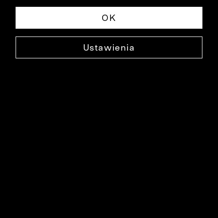
OK
Ustawienia
SPINKI DO MANKIETÓW
0000XS2018
29,99 ZŁ
NAJNIŻSZA CENA W OKRESIE 30 DNI PRZED OBNIŻKĄ: 39,90 ZŁ
-25%
CENA REGULARNA: 129,90 ZŁ
-77%