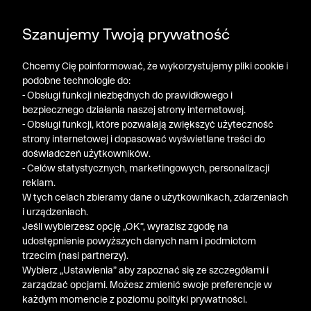
POGŁĘBIAMY WYPRZEDAŻ ➤ DODATKOWE -50% NA
Szanujemy Twoją prywatność
DRUGI PRODUKT!
Chcemy Cię poinformować, że wykorzystujemy pliki cookie i
podobne technologie do:
- Obsługi funkcji niezbędnych do prawidłowego i
bezpiecznego działania naszej strony internetowej.
- Obsługi funkcji, które pozwalają zwiększyć użyteczność
strony internetowej i dopasować wyświetlane treści do
doświadczeń użytkowników.
- Celów statystycznych, marketingowych, personalizacji
reklam.
W tych celach zbieramy dane o użytkownikach, zdarzeniach
i urządzeniach.
Jeśli wybierzesz opcję „OK”, wyrazisz zgodę na
udostępnienie powyższych danych nam i podmiotom
trzecim (nasi partnerzy).
Wybierz „Ustawienia” aby zapoznać się ze szczegółami i
zarządzać opcjami. Możesz zmienić swoje preferencje w
każdym momencie z poziomu polityki prywatności.