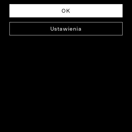
OK
Ustawienia
SPINKA DO KRAWATA
0000XS1563
29,90 ZŁ
NAJNIŻSZA CENA W OKRESIE 30 DNI PRZED OBNIŻKĄ: 79,90 ZŁ
-63%
CENA REGULARNA: 129,90 ZŁ
-77%