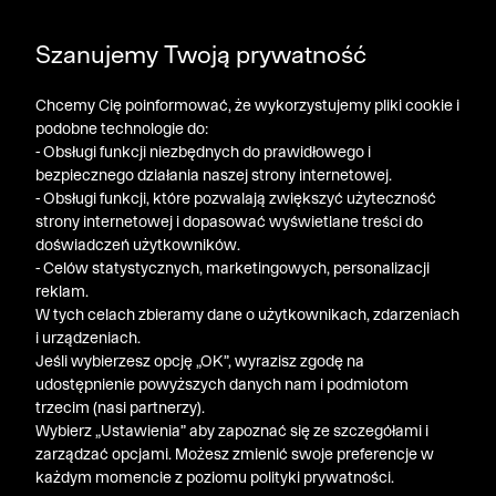
DODATKOWE -30% NA POLO, SZORTY I T-SHIRTY przy
Szanujemy Twoją prywatność
zakupie 3 produktów ➤ KOD RABATOWY: LATO30
Chcemy Cię poinformować, że wykorzystujemy pliki cookie i
podobne technologie do:
- Obsługi funkcji niezbędnych do prawidłowego i
bezpiecznego działania naszej strony internetowej.
- Obsługi funkcji, które pozwalają zwiększyć użyteczność
strony internetowej i dopasować wyświetlane treści do
doświadczeń użytkowników.
- Celów statystycznych, marketingowych, personalizacji
reklam.
W tych celach zbieramy dane o użytkownikach, zdarzeniach
i urządzeniach.
Jeśli wybierzesz opcję „OK”, wyrazisz zgodę na
udostępnienie powyższych danych nam i podmiotom
trzecim (nasi partnerzy).
Wybierz „Ustawienia” aby zapoznać się ze szczegółami i
zarządzać opcjami. Możesz zmienić swoje preferencje w
każdym momencie z poziomu polityki prywatności.