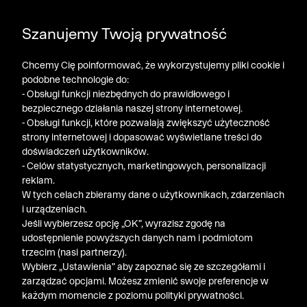
DODATKOWE -30% NA POLO, SZORTY I T-SHIRTY przy
Szanujemy Twoją prywatność
zakupie 3 produktów ➤ KOD RABATOWY: LATO30
Chcemy Cię poinformować, że wykorzystujemy pliki cookie i
podobne technologie do:
- Obsługi funkcji niezbędnych do prawidłowego i
bezpiecznego działania naszej strony internetowej.
- Obsługi funkcji, które pozwalają zwiększyć użyteczność
strony internetowej i dopasować wyświetlane treści do
doświadczeń użytkowników.
- Celów statystycznych, marketingowych, personalizacji
reklam.
W tych celach zbieramy dane o użytkownikach, zdarzeniach
i urządzeniach.
Jeśli wybierzesz opcję „OK”, wyrazisz zgodę na
udostępnienie powyższych danych nam i podmiotom
trzecim (nasi partnerzy).
Wybierz „Ustawienia” aby zapoznać się ze szczegółami i
zarządzać opcjami. Możesz zmienić swoje preferencje w
każdym momencie z poziomu polityki prywatności.
« Poprzednia
Nastę