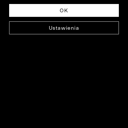
OK
Ustawienia
CZERWONA KOSZULA DŁUGI RĘKAW
B054KO2505
99,90 ZŁ
NAJNIŻSZA CENA W OKRESIE 30 DNI PRZED OBNIŻKĄ: 159,90 ZŁ
-38%
CENA REGULARNA: 279,90 ZŁ
-64%