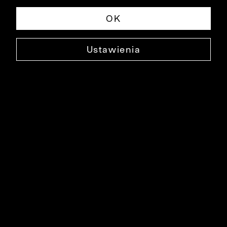
OK
Ustawienia
SZARA KOSZULA DŁUGI RĘKAW
K022KO3591
99,99 ZŁ
NAJNIŻSZA CENA W OKRESIE 30 DNI PRZED OBNIŻKĄ: 129,99 ZŁ
-23%
CENA REGULARNA: 299,90 ZŁ
-67%