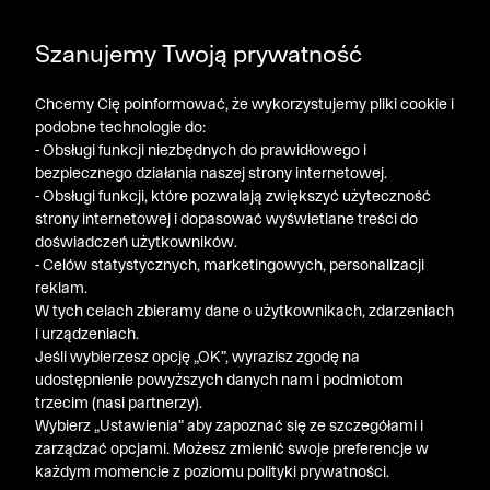
DODATKOWE -30% NA POLO, SZORTY I T-SHIRTY przy
Szanujemy Twoją prywatność
zakupie 3 produktów ➤ KOD RABATOWY: LATO30
Chcemy Cię poinformować, że wykorzystujemy pliki cookie i
podobne technologie do:
- Obsługi funkcji niezbędnych do prawidłowego i
bezpiecznego działania naszej strony internetowej.
- Obsługi funkcji, które pozwalają zwiększyć użyteczność
strony internetowej i dopasować wyświetlane treści do
doświadczeń użytkowników.
- Celów statystycznych, marketingowych, personalizacji
reklam.
W tych celach zbieramy dane o użytkownikach, zdarzeniach
i urządzeniach.
Jeśli wybierzesz opcję „OK”, wyrazisz zgodę na
udostępnienie powyższych danych nam i podmiotom
trzecim (nasi partnerzy).
Wybierz „Ustawienia” aby zapoznać się ze szczegółami i
zarządzać opcjami. Możesz zmienić swoje preferencje w
każdym momencie z poziomu polityki prywatności.
« Poprzednia
Nastę