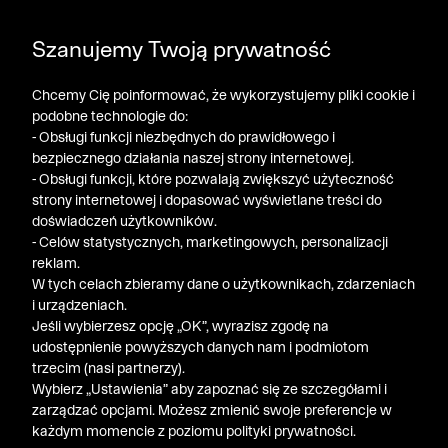
POGŁĘBIAMY WYPRZEDAŻ ➤ DODATKOWE -50% NA
Szanujemy Twoją prywatność
DRUGI PRODUKT!
Chcemy Cię poinformować, że wykorzystujemy pliki cookie i
podobne technologie do:
- Obsługi funkcji niezbędnych do prawidłowego i
bezpiecznego działania naszej strony internetowej.
- Obsługi funkcji, które pozwalają zwiększyć użyteczność
strony internetowej i dopasować wyświetlane treści do
doświadczeń użytkowników.
- Celów statystycznych, marketingowych, personalizacji
reklam.
W tych celach zbieramy dane o użytkownikach, zdarzeniach
i urządzeniach.
Jeśli wybierzesz opcję „OK”, wyrazisz zgodę na
udostępnienie powyższych danych nam i podmiotom
trzecim (nasi partnerzy).
Wybierz „Ustawienia” aby zapoznać się ze szczegółami i
zarządzać opcjami. Możesz zmienić swoje preferencje w
każdym momencie z poziomu polityki prywatności.
« Poprzednia
Nastę