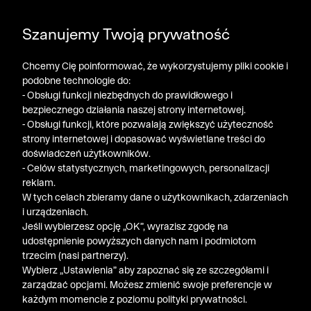
DODATKOWE -30% NA POLO, SZORTY I T-SHIRTY przy
Szanujemy Twoją prywatność
zakupie 3 produktów ➤ KOD RABATOWY: LATO30
Chcemy Cię poinformować, że wykorzystujemy pliki cookie i
podobne technologie do:
- Obsługi funkcji niezbędnych do prawidłowego i
bezpiecznego działania naszej strony internetowej.
- Obsługi funkcji, które pozwalają zwiększyć użyteczność
strony internetowej i dopasować wyświetlane treści do
doświadczeń użytkowników.
- Celów statystycznych, marketingowych, personalizacji
reklam.
W tych celach zbieramy dane o użytkownikach, zdarzeniach
i urządzeniach.
Jeśli wybierzesz opcję „OK”, wyrazisz zgodę na
udostępnienie powyższych danych nam i podmiotom
trzecim (nasi partnerzy).
Wybierz „Ustawienia” aby zapoznać się ze szczegółami i
zarządzać opcjami. Możesz zmienić swoje preferencje w
każdym momencie z poziomu polityki prywatności.
« Poprzednia
Nastę