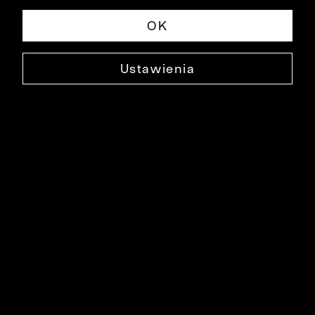
OK
Ustawienia
BAWEŁNIANY GOLF SAUER
0000DS1505
99,90 ZŁ
NAJNIŻSZA CENA W OKRESIE 30 DNI PRZED OBNIŻKĄ: 299,90 ZŁ
-67%
CENA REGULARNA: 299,90 ZŁ
-67%