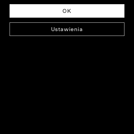
OK
Ustawienia
Marka Bytom
Historia marki
Szycie na miarę
Szycie na zamówienie
Blog
Obsługa Klienta
Pomoc
Polityka prywatności
Kontakt
Dostawy
Zwroty
FAQ
Informacje i regulaminy