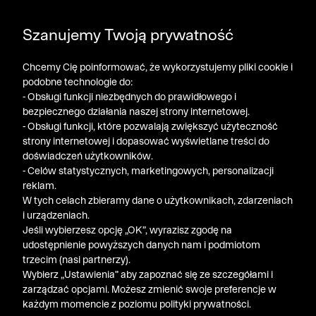
DODATKOWE -30% NA POLO, SZORTY I T-SHIRTY przy
Szanujemy Twoją prywatność
zakupie 3 produktów ➤ KOD RABATOWY: LATO30
Chcemy Cię poinformować, że wykorzystujemy pliki cookie i
podobne technologie do:
- Obsługi funkcji niezbędnych do prawidłowego i
bezpiecznego działania naszej strony internetowej.
- Obsługi funkcji, które pozwalają zwiększyć użyteczność
strony internetowej i dopasować wyświetlane treści do
doświadczeń użytkowników.
- Celów statystycznych, marketingowych, personalizacji
reklam.
W tych celach zbieramy dane o użytkownikach, zdarzeniach
i urządzeniach.
Bytom
/
Szorty Rozmiary Calowe - Tabela Rozmiarów
Jeśli wybierzesz opcję „OK”, wyrazisz zgodę na
udostępnienie powyższych danych nam i podmiotom
trzecim (nasi partnerzy).
Wybierz „Ustawienia” aby zapoznać się ze szczegółami i
Newsletter
zarządzać opcjami. Możesz zmienić swoje preferencje w
każdym momencie z poziomu polityki prywatności.