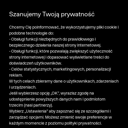
DODATKOWE -30% NA POLO, SZORTY I T-SHIRTY przy
Szanujemy Twoją prywatność
zakupie 3 produktów ➤ KOD RABATOWY: LATO30
Chcemy Cię poinformować, że wykorzystujemy pliki cookie i
podobne technologie do:
- Obsługi funkcji niezbędnych do prawidłowego i
bezpiecznego działania naszej strony internetowej.
- Obsługi funkcji, które pozwalają zwiększyć użyteczność
strony internetowej i dopasować wyświetlane treści do
doświadczeń użytkowników.
- Celów statystycznych, marketingowych, personalizacji
reklam.
W tych celach zbieramy dane o użytkownikach, zdarzeniach
i urządzeniach.
Jeśli wybierzesz opcję „OK”, wyrazisz zgodę na
udostępnienie powyższych danych nam i podmiotom
trzecim (nasi partnerzy).
Wybierz „Ustawienia” aby zapoznać się ze szczegółami i
zarządzać opcjami. Możesz zmienić swoje preferencje w
każdym momencie z poziomu polityki prywatności.
« Poprzednia
Nastę