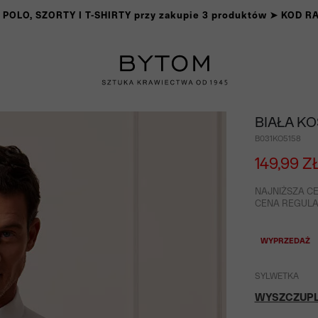
OLO, SZORTY I T-SHIRTY przy zakupie 3 produktów ➤ KOD 
BIAŁA K
B031KO5158
149,99 Z
NAJNIŻSZA CE
CENA REGULAR
WYPRZEDAŻ
SYLWETKA
WYSZCZUP