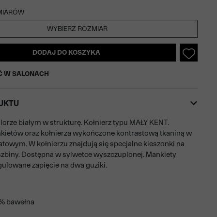
MIARÓW
WYBIERZ ROZMIAR
DODAJ DO KOSZYKA
Ć W SALONACH
UKTU
lorze białym w strukturę. Kołnierz typu MAŁY KENT.
kietów oraz kołnierza wykończone kontrastową tkaniną w
atowym. W kołnierzu znajdują się specjalne kieszonki na
zbiny. Dostępna w sylwetce wyszczuplonej. Mankiety
gulowane zapięcie na dwa guziki.
0% bawełna