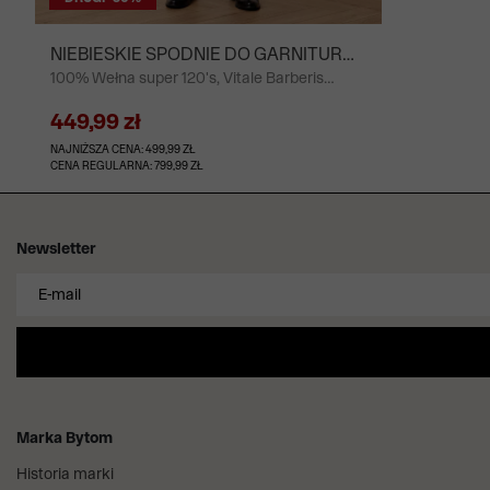
NIEBIESKIE SPODNIE DO GARNITURU -
100% Wełna super 120's, Vitale Barberis
MIKSUJ I ŁĄCZ
Canonico, Włochy
449,99 zł
NAJNIŻSZA CENA: 499,99 ZŁ
CENA REGULARNA: 799,99 ZŁ
Newsletter
Marka Bytom
Historia marki