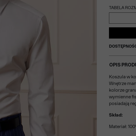
TABELA ROZ
DOSTĘPNOŚ
OPIS PROD
Koszula w ko
Wnętrze man
kolorze gran
wymienne fis
posiadają re
Skład:
Materiał: 10