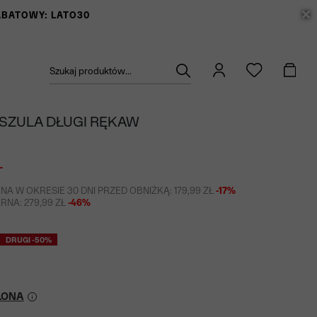
RABATOWY: LATO30
Szukaj produktów...
OSZULA DŁUGI RĘKAW
Ł
NA W OKRESIE 30 DNI PRZED OBNIŻKĄ: 179,99 ZŁ
-17%
NA: 279,99 ZŁ
-46%
DRUGI -50%
LONA