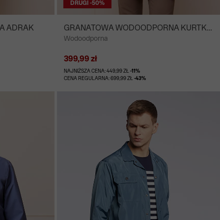
DRUGI -50%
A ADRAK
GRANATOWA WODOODPORNA KURTKA
Wodoodporna
LIVERPOOL
399,99 zł
NAJNIŻSZA CENA: 449,99 ZŁ
-11%
CENA REGULARNA: 699,99 ZŁ
-43%