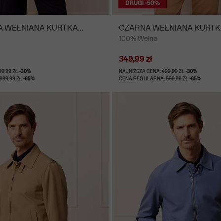
DRUGI -50%
 WEŁNIANA KURTKA
CZARNA WEŁNIANA KURTK
100% Wełna
349,99 zł
99,99 ZŁ
-30%
NAJNIŻSZA CENA: 499,99 ZŁ
-30%
999,99 ZŁ
-65%
CENA REGULARNA: 999,99 ZŁ
-65%