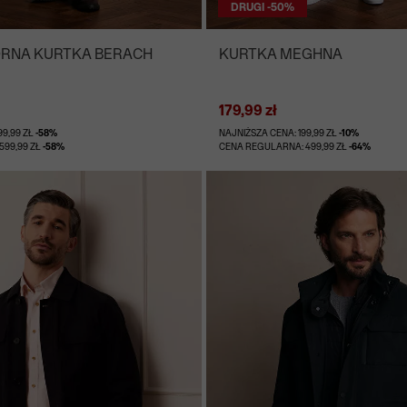
DRUGI -50%
NA KURTKA BERACH
KURTKA MEGHNA
179,99 zł
99,99 ZŁ
-58%
NAJNIŻSZA CENA: 199,99 ZŁ
-10%
599,99 ZŁ
-58%
CENA REGULARNA: 499,99 ZŁ
-64%