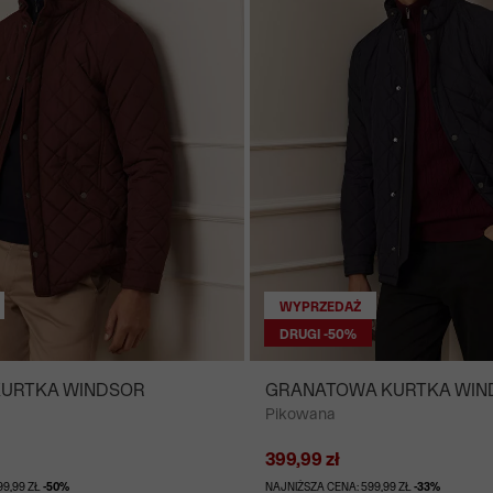
WYPRZEDAŻ
DRUGI -50%
URTKA WINDSOR
GRANATOWA KURTKA WIN
Pikowana
399,99 zł
99,99 ZŁ
-50%
NAJNIŻSZA CENA: 599,99 ZŁ
-33%