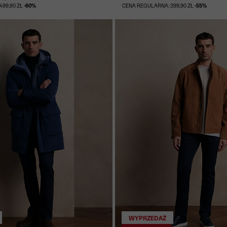
499,90 ZŁ
-60%
CENA REGULARNA: 399,90 ZŁ
-55%
WYPRZEDAŻ