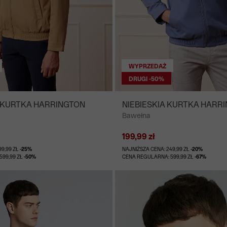
WYPRZEDAŻ
DRUGI -50%
KURTKA HARRINGTON
NIEBIESKIA KURTKA HARR
Bawełna
199,99 zł
99,99 ZŁ
-25%
NAJNIŻSZA CENA: 249,99 ZŁ
-20%
599,99 ZŁ
-50%
CENA REGULARNA: 599,99 ZŁ
-67%