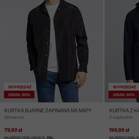
WYPRZEDAŻ
WYPRZEDAŻ
DRUGI -50%
DRUGI -50%
KURTKA BJARNE ZAPINANA NA NAPY
KURTKA Z 
Wiosenna
Z kapturem
79,90 zł
199,99 zł
NAJNIŻSZA CENA: 299,90 ZŁ
-73%
NAJNIŻSZA CENA: 3