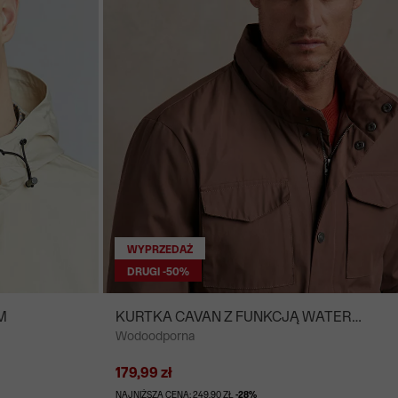
WYPRZEDAŻ
DRUGI -50%
M
KURTKA CAVAN Z FUNKCJĄ WATER
Wodoodporna
RESISTANT
179,99 zł
NAJNIŻSZA CENA: 249,90 ZŁ
-28%