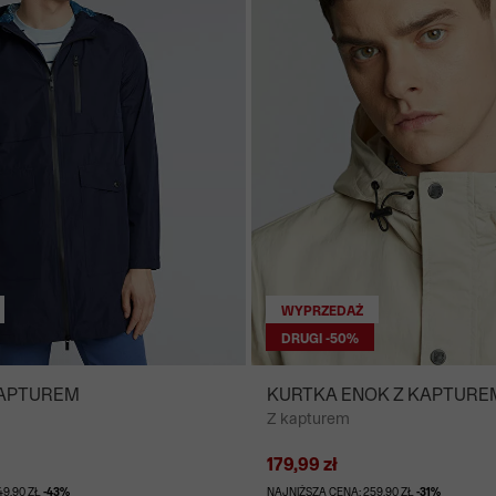
WYPRZEDAŻ
DRUGI -50%
KAPTUREM
KURTKA ENOK Z KAPTURE
Z kapturem
179,99 zł
49,90 ZŁ
-43%
NAJNIŻSZA CENA: 259,90 ZŁ
-31%