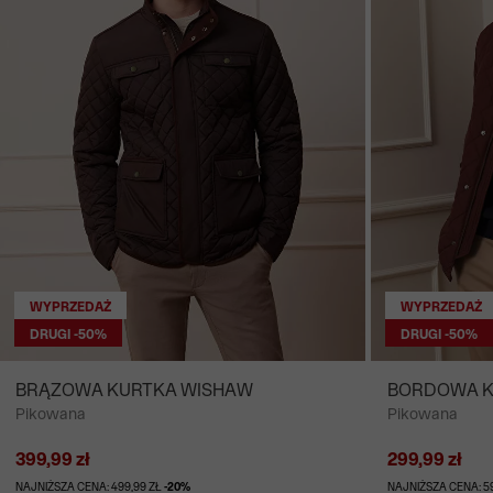
WYPRZEDAŻ
WYPRZEDAŻ
DRUGI -50%
DRUGI -50%
BRĄZOWA KURTKA WISHAW
BORDOWA K
Pikowana
Pikowana
399,99 zł
299,99 zł
NAJNIŻSZA CENA: 499,99 ZŁ
-20%
NAJNIŻSZA CENA: 5