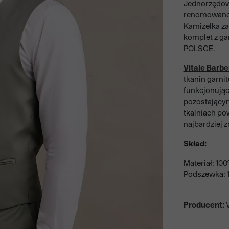
Jednorzędowa
renomowaneg
Kamizelka zap
komplet z g
POLSCE.
Vitale Barbe
tkanin garnit
funkcjonując
pozostającym
tkalniach po
najbardziej 
Skład:
Materiał: 100
Podszewka: 
Producent:
V