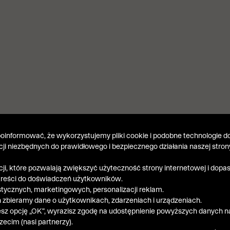
informować, że wykorzystujemy pliki cookie i podobne technologie do
kcji niezbędnych do prawidłowego i bezpiecznego działania naszej stron
kcji, które pozwalają zwiększyć użyteczność strony internetowej i dop
treści do doświadczeń użytkowników.
stycznych, marketingowych, personalizacji reklam.
 zbieramy dane o użytkownikach, zdarzeniach i urządzeniach.
esz opcję „OK”, wyrazisz zgodę na udostępnienie powyższych danych n
ecim (nasi partnerzy).