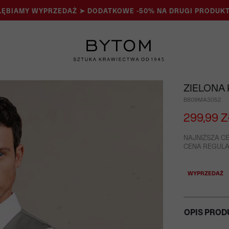
ĘBIAMY WYPRZEDAŻ ➤ DODATKOWE -50% NA DRUGI PRODUKT
ZIELONA 
B809MA3052
299,99 Z
NAJNIŻSZA CE
CENA REGULAR
WYPRZEDAŻ
OPIS PROD