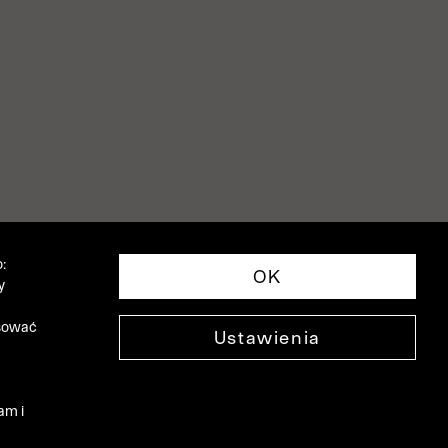
:
OK
y
asować
Ustawienia
am i