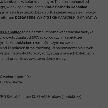
 kamizelka w kolorze zielonym. Tkanina pochodzi od
o, włoskiego producenta
Vitale Barberis Canonico
.
inana na trzy guziki, bez klap. Kieszenie bez patek. Tworzy
arniturem
D21GA3506
. WSZYSTKIE KAMIZELKI SZYJEMY W
ris Canonico
to najbardziej renomowana włoska fabryka
urowych. Działa od 1663 roku, co czyni ją najdłużej
ym takim zakładem rzemieślniczym na świecie,
 od 13 pokoleń firmą rodzinną. W najnowocześniejszych
wstają materiały, które wykorzystują w swoich kolekcjach
znane i prestiżowe światowe domy mody.
% wełna super 110's
100% wiskoza
RG S.A. ul. Pilotów 10, 31-462 Kraków (kontakt >>)