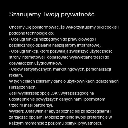
DODATKOWE -30% NA POLO, SZORTY I T-SHIRTY przy
Szanujemy Twoją prywatność
zakupie 3 produktów ➤ KOD RABATOWY: LATO30
Chcemy Cię poinformować, że wykorzystujemy pliki cookie i
podobne technologie do:
- Obsługi funkcji niezbędnych do prawidłowego i
bezpiecznego działania naszej strony internetowej.
- Obsługi funkcji, które pozwalają zwiększyć użyteczność
Regulaminy promocji
strony internetowej i dopasować wyświetlane treści do
doświadczeń użytkowników.
- Celów statystycznych, marketingowych, personalizacji
reklam.
Regulamin oferty promocyjnej - „Promocja
W tych celach zbieramy dane o użytkownikach, zdarzeniach
i urządzeniach.
urodzinowa”
Jeśli wybierzesz opcję „OK”, wyrazisz zgodę na
udostępnienie powyższych danych nam i podmiotom
Regulamin oferty promocyjnej - „Promocja za
trzecim (nasi partnerzy).
Wybierz „Ustawienia” aby zapoznać się ze szczegółami i
przystąpienie do programu „Bytom Klub”
zarządzać opcjami. Możesz zmienić swoje preferencje w
każdym momencie z poziomu polityki prywatności.
Regulamin oferty promocyjnej - „Kupon -5% za zgody