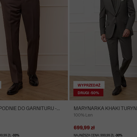
WYPRZEDAŻ
DRUGI -50%
ODNIE DO GARNITURU -
MARYNARKA KHAKI TURYN
100% Len
CZ
GARNITURU - MIKSUJ I ŁĄC
699,99 zł
99,99 ZŁ
-33%
NAJNIŻSZA CENA: 999,99 ZŁ
-30%