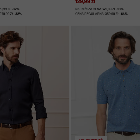
129,99 zł
79,99 ZŁ
-32%
NAJNIŻSZA CENA: 149,99 ZŁ
-13%
279,99 ZŁ
-32%
CENA REGULARNA: 359,99 ZŁ
-64%