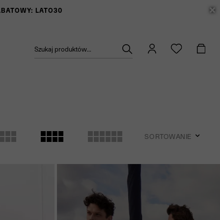
RABATOWY: LATO30
Szukaj produktów...
SORTOWANIE