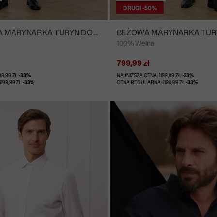
DRUGI -50%
 MARYNARKA TURYN DO
BEŻOWA MARYNARKA TUR
100% Wełna
 MIKSUJ I ŁĄCZ
GARNITURU - MIKSUJ I ŁĄC
799,99 zł
99,99 ZŁ
-33%
NAJNIŻSZA CENA: 1199,99 ZŁ
-33%
199,99 ZŁ
-33%
CENA REGULARNA: 1199,99 ZŁ
-33%