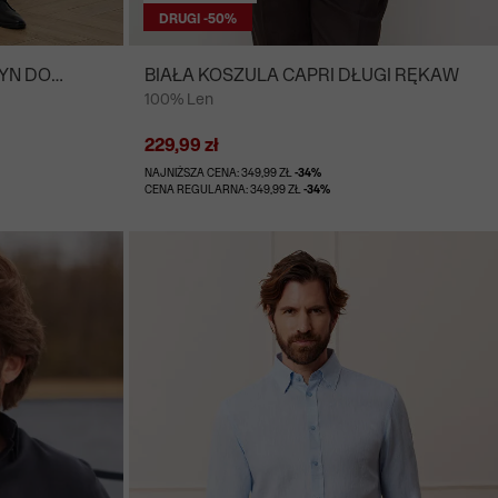
DRUGI -50%
YN DO
BIAŁA KOSZULA CAPRI DŁUGI RĘKAW
100% Len
Z
229,99 zł
NAJNIŻSZA CENA: 349,99 ZŁ
-34%
CENA REGULARNA: 349,99 ZŁ
-34%