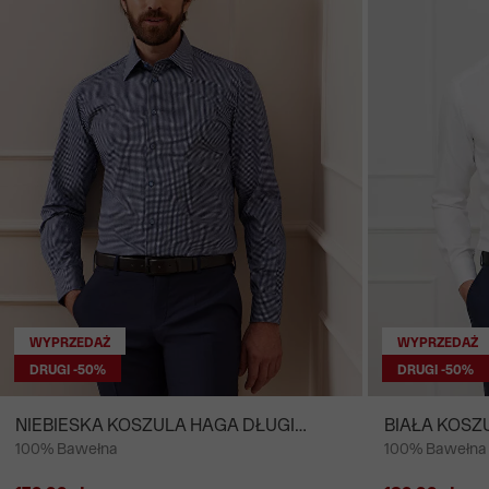
WYPRZEDAŻ
WYPRZEDAŻ
DRUGI -50%
DRUGI -50%
NIEBIESKA KOSZULA HAGA DŁUGI
BIAŁA KOSZ
100% Bawełna
100% Bawełna
RĘKAW