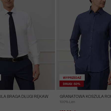
WYPRZEDAŻ
DRUGI -50%
ULA BRAGA DŁUGI RĘKAW
GRANATOWA KOSZULA RO
100% Len
RĘKAW