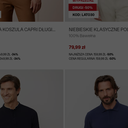
WYPRZEDAŻ
DRUGI -50%
KOD: LATO30
KOSZULA CAPRI DŁUGI
NIEBIESKIE KLASYCZNE P
100% Bawełna
79,99 zł
49,99 ZŁ
-34%
NAJNIŻSZA CENA: 159,99 ZŁ
-50%
349,99 ZŁ
-34%
CENA REGULARNA: 159,99 ZŁ
-50%