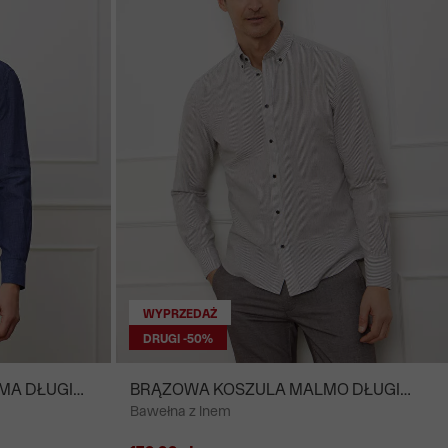
WYPRZEDAŻ
DRUGI -50%
MA DŁUGI
BRĄZOWA KOSZULA MALMO DŁUGI
Bawełna z lnem
RĘKAW