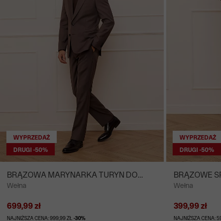
WYPRZEDAŻ
WYPRZEDAŻ
DRUGI -50%
DRUGI -50%
BRĄZOWA MARYNARKA TURYN DO
BRĄZOWE SP
Wełna
Wełna
GARNITURU - MIKSUJ I ŁĄCZ
MIKSUJ I ŁĄ
699,99 zł
399,99 zł
NAJNIŻSZA CENA: 999,99 ZŁ
-30%
NAJNIŻSZA CENA: 5