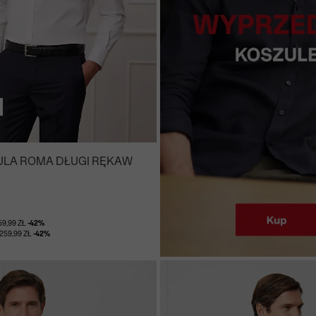
ULA ROMA DŁUGI RĘKAW
59,99 ZŁ
-42%
259,99 ZŁ
-42%